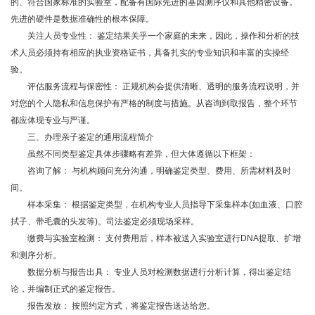
的、符合国家标准的实验室，配备有国际先进的基因测序仪和其他精密设备。
先进的硬件是数据准确性的根本保障。
关注人员专业性： 鉴定结果关乎一个家庭的未来，因此，操作和分析的技
术人员必须持有相应的执业资格证书，具备扎实的专业知识和丰富的实操经
验。
评估服务流程与保密性： 正规机构会提供清晰、透明的服务流程说明，并
对您的个人隐私和信息保护有严格的制度与措施。从咨询到取报告，整个环节
都应体现专业与严谨。
三、办理亲子鉴定的通用流程简介
虽然不同类型鉴定具体步骤略有差异，但大体遵循以下框架：
咨询了解： 与机构顾问充分沟通，明确鉴定类型、费用、所需材料及时
间。
样本采集： 根据鉴定类型，在机构专业人员指导下采集样本(如血液、口腔
拭子、带毛囊的头发等)。司法鉴定必须现场采样。
缴费与实验室检测： 支付费用后，样本被送入实验室进行DNA提取、扩增
和测序分析。
数据分析与报告出具： 专业人员对检测数据进行分析计算，得出鉴定结
论，并编制正式的鉴定报告。
报告发放： 按照约定方式，将鉴定报告送达给您。