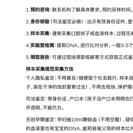
1.
预约咨询
：联系机构了解具体要求，预约采样时间
2.
身份核验
（司法鉴定必做）：出示有效身份证件，登
3.
样本采集
：通常采集口腔拭子或血液样本，过程无痛
4.
实验室检测
：提取DNA，进行比对分析，一般3-5
5.
领取报告
：可通过现场领取或邮寄方式获取正式鉴
样本采集规范采集方法
个人隐私鉴定：不用真名！随便取个化名就行，样本
子，装在干净的信封里寄过去），不用去现场，保护隐
司法鉴定：带身份证、户口本（孩子没户口本用明也行
开透明，不能代办。
无创孕期鉴定：孕妇抽10ml静脉血（不用空腹），
的血液里也有宝宝的DNA，能和爸爸父母的样本比