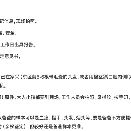
。
记信息，现场拍照。
、安全。
个工作日出具报告。
定意见书。
自己在家采（东区剪5-6根带毛囊的头发，或者用棉签蹭口腔内侧
私。
）原件，大人小孩都要到现场，工作人员会拍照、录指纹、按手印
疑似爸爸的样本可以是血痕、指甲、头发、烟头等，要是爸爸不方便提
对（亲权鉴定），但较好还是爸爸样本更准。