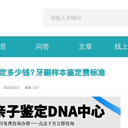
音
问答
文章
线
定多少钱？牙刷样本鉴定费标准
2026/6/13 阅读：
107