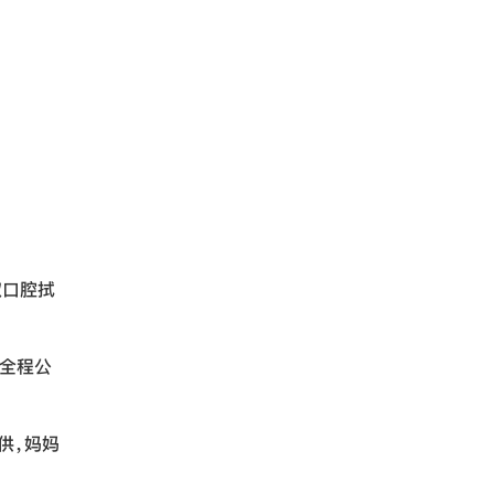
取口腔拭
，全程公
供，妈妈